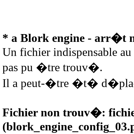
* a Blork engine - arr�t 
Un fichier indispensable au
pas pu �tre trouv�.
Il a peut-�tre �t� d�pl
Fichier non trouv�: fichi
(blork_engine_config_03.